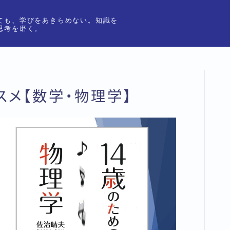
ても、学びをあきらめない。知識を
思考を磨く。
スメ【数学・物理学】
挑む
資格に挑む
続ける
学びを続ける
深める
学びを深める
整える
学びを整える