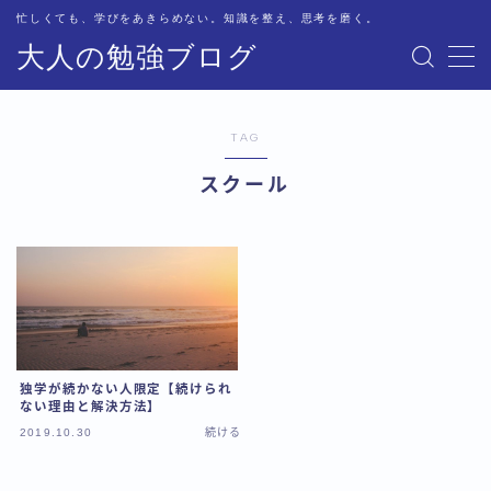
忙しくても、学びをあきらめない。知識を整え、思考を磨く。
大人の勉強ブログ
MENU
TAG
挑む
資格に挑む
スクール
続ける
学びを続ける
深める
学びを深める
整える
学びを整える
独学が続かない人限定【続けられ
ない理由と解決方法】
2019.10.30
続ける